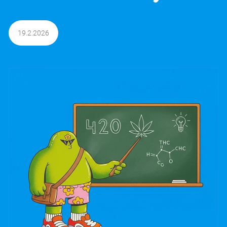
T
E
N
19.2.2026
A
J
Í
T
?
Hledat
D
O