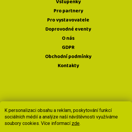
Vstupenky
Pro partnery
Pro vystavovatele
Doprovodné eventy
O nás
GDPR
Obchodní podmínky
Kontakty
Copyright 2026
Prague420
. Všechna
K personalizaci obsahu a reklam, poskytování funkcí
sociálních médií a analýze naší návštěvnosti využíváme
práva vyhrazena.
Upravit nastavení
soubory cookies. Více informací
zde
.
cookies