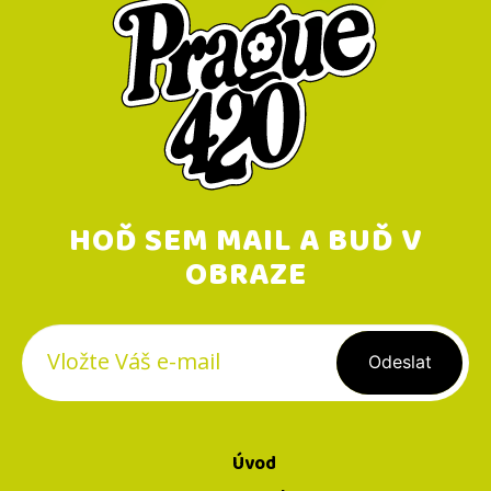
T
Í
HOĎ SEM MAIL A BUĎ V
OBRAZE
Registrovat se
Úvod