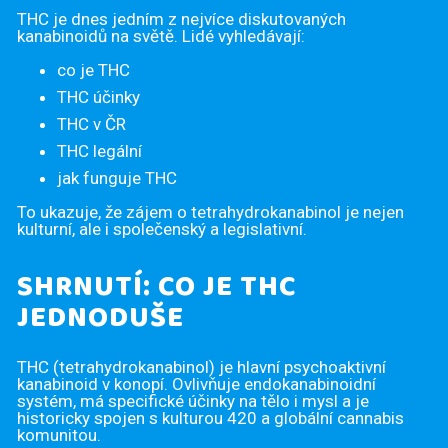
THC je dnes jedním z nejvíce diskutovaných
kanabinoidů na světě. Lidé vyhledávají:
co je THC
THC účinky
THC v ČR
THC legální
jak funguje THC
To ukazuje, že zájem o tetrahydrokanabinol je nejen
kulturní, ale i společenský a legislativní.
SHRNUTÍ: CO JE THC
JEDNODUŠE
THC (tetrahydrokanabinol) je hlavní psychoaktivní
kanabinoid v konopí. Ovlivňuje endokanabinoidní
systém, má specifické účinky na tělo i mysl a je
historicky spojen s kulturou 420 a globální cannabis
komunitou.