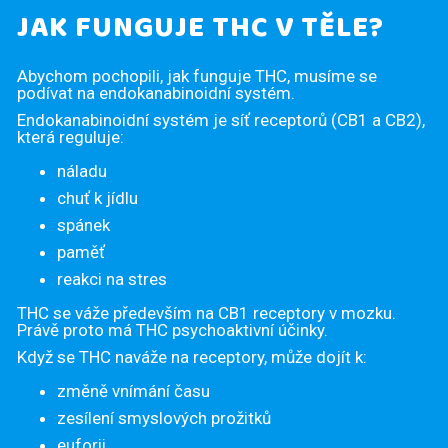
JAK FUNGUJE THC V TĚLE?
Abychom pochopili, jak funguje THC, musíme se
podívat na endokanabinoidní systém.
Endokanabinoidní systém je síť receptorů (CB1 a CB2),
která reguluje:
náladu
chuť k jídlu
spánek
paměť
reakci na stres
THC se váže především na CB1 receptory v mozku.
Právě proto má THC psychoaktivní účinky.
Když se THC naváže na receptory, může dojít k:
změně vnímání času
zesílení smyslových prožitků
euforii