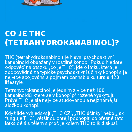
P
O
R
U
CO JE THC
Č
(TETRAHYDROKANABINOL)?
U
J
THC (tetrahydrokanabinol) je hlavní psychoaktivní
E
kanabinoid obsažený v rostlině konopí. Pokud hledáte
odpověď na otázku „co je THC“, jde o látku, která je
M
zodpovědná za typické psychoaktivní účinky konopí a je
nejvíce spojována s pojmem cannabis kultura a 420
E
lifestyle.
Tetrahydrokanabinol je jedním z více než 100
kanabinoidů, které se v konopí přirozeně vyskytují.
Právě THC je ale nejvíce studovanou a nejznámější
složkou konopí.
Když lidé vyhledávají „THC CZ“, „THC účinky“ nebo „jak
funguje THC“, většinou chtějí pochopit, co přesně tato
látka dělá s tělem a proč je kolem THC tolik diskusí.