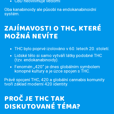
CBD neovlivňuje vědomí
Oba kanabinoidy ale působí na endokanabinoidní
systém.
ZAJÍMAVOSTI O THC, KTERÉ
MOŽNÁ NEVÍTE
THC bylo poprvé izolováno v 60. letech 20. století.
Lidské tělo si samo vytváří látky podobné THC
(tzv. endokanabinoidy).
Fenomén „420“ je dnes globálním symbolem
konopné kultury a je úzce spojen s THC.
Právě spojení THC, 420 a globální cannabis komunity
tvoří základ moderní 420 identity.
PROČ JE THC TAK
DISKUTOVANÉ TÉMA?