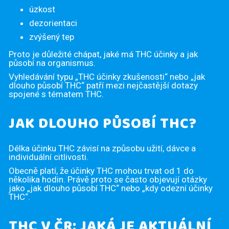
úzkost
dezorientaci
zvýšený tep
Proto je důležité chápat, jaké má THC účinky a jak
působí na organismus.
Vyhledávání typu „THC účinky zkušenosti“ nebo „jak
dlouho působí THC“ patří mezi nejčastější dotazy
spojené s tématem THC.
JAK DLOUHO PŮSOBÍ THC?
Délka účinku THC závisí na způsobu užití, dávce a
individuální citlivosti.
Obecně platí, že účinky THC mohou trvat od 1 do
několika hodin. Právě proto se často objevují otázky
jako „jak dlouho působí THC“ nebo „kdy odezní účinky
THC“.
THC V ČR: JAKÁ JE AKTUÁLNÍ