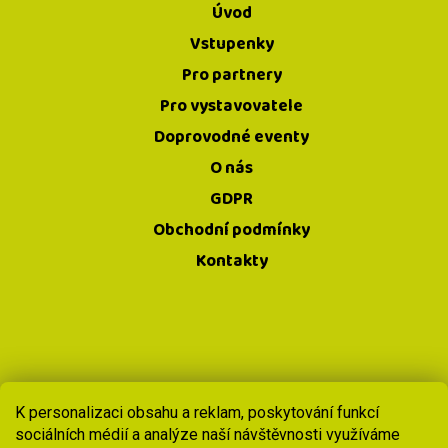
Úvod
Vstupenky
Pro partnery
Pro vystavovatele
Doprovodné eventy
O nás
GDPR
Obchodní podmínky
Kontakty
Copyright 2026
Prague420
. Všechna
K personalizaci obsahu a reklam, poskytování funkcí
sociálních médií a analýze naší návštěvnosti využíváme
práva vyhrazena.
Upravit nastavení