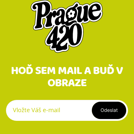
A
T
Í
HOĎ SEM MAIL A BUĎ V
OBRAZE
Registrovat se