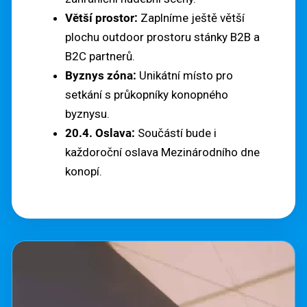
Hledat
Větší prostor:
Zaplníme ještě větší
D
plochu outdoor prostoru stánky B2B a
O
B2C partnerů.
P
Byznys zóna:
Unikátní místo pro
O
setkání s průkopníky konopného
R
byznysu.
U
20.4. Oslava:
Součástí bude i
Č
každoroční oslava Mezinárodního dne
U
konopí.
J
E
M
E