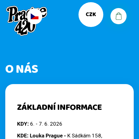
K
Přejít
Zpět
O
na
CZK
Přihlá
obsah
Š
C
Í
O
K
P
O NÁS
O
T
Ř
E
ZÁKLADNÍ INFORMACE
B
U
KDY:
6. - 7. 6. 2026
J
KDE:
Louka Prague -
K Sádkám 158,