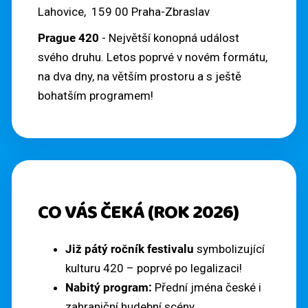
Lahovice, 159 00 Praha-Zbraslav
E
T
Prague 420
- Největší konopná událost
svého druhu. Letos poprvé v novém formátu,
E
na dva dny, na větším prostoru a s ještě
N
bohatším programem!
A
J
Í
T
CO VÁS ČEKÁ (ROK 2026)
?
Již pátý ročník festivalu
symbolizující
kulturu 420 – poprvé po legalizaci!
Nabitý program:
Přední jména české i
zahraniční hudební scény.