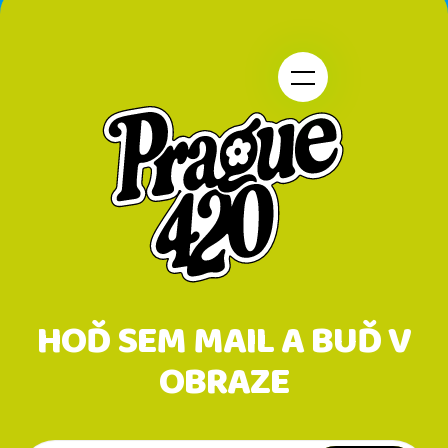
Z
E
Á
T
P
E
A
N
T
A
Í
J
Í
T
?
HOĎ SEM MAIL A BUĎ V
OBRAZE