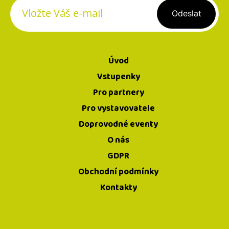
Hledat
Registrovat se
D
O
P
Úvod
O
Vstupenky
R
Pro partnery
U
Pro vystavovatele
Č
Doprovodné eventy
U
O nás
J
GDPR
E
Obchodní podmínky
M
Kontakty
E