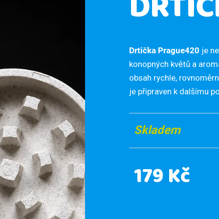
DRTIČ
Drtička Prague420
je ne
konopných květů a aroma
obsah rychle, rovnoměrn
je připraven k dalšímu po
Skladem
179 Kč
Měrná
cena: