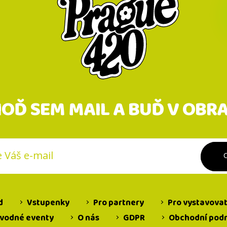
OĎ SEM MAIL A BUĎ V OBR
Reg
d
Vstupenky
Pro partnery
Pro vystavova
vodné eventy
O nás
GDPR
Obchodní pod