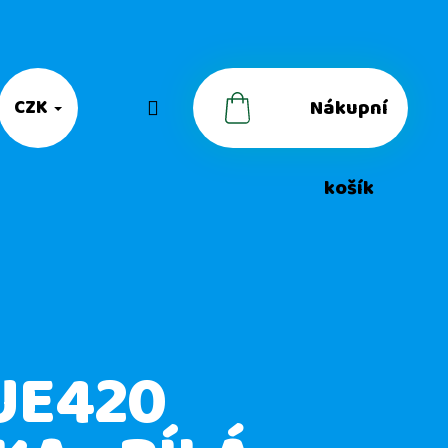
Nákupní
CZK
Přihlášení
košík
UE420