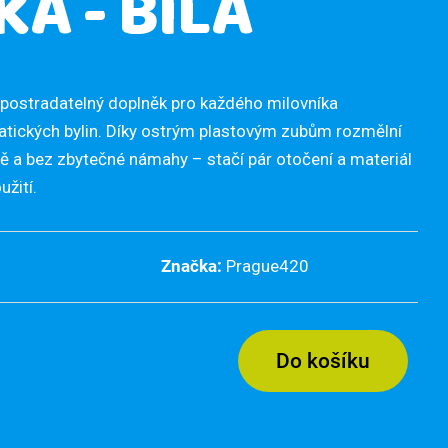
KA - BÍLÁ
postradatelný doplněk pro každého milovníka
tických bylin. Díky ostrým plastovým zubům rozmělní
ě a bez zbytečné námahy – stačí pár otočení a materiál
užití.
Značka:
Prague420
Do košíku