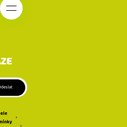
AZE
istrovat se
tele
mínky