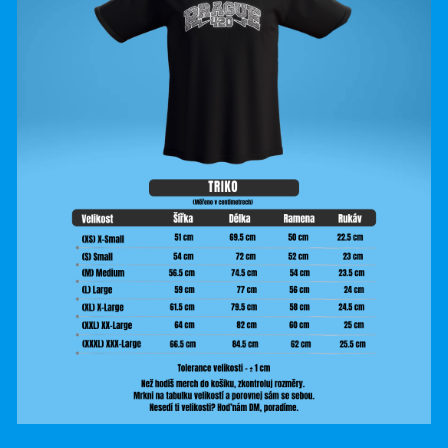
E
T
E
N
A
J
Í
T
?